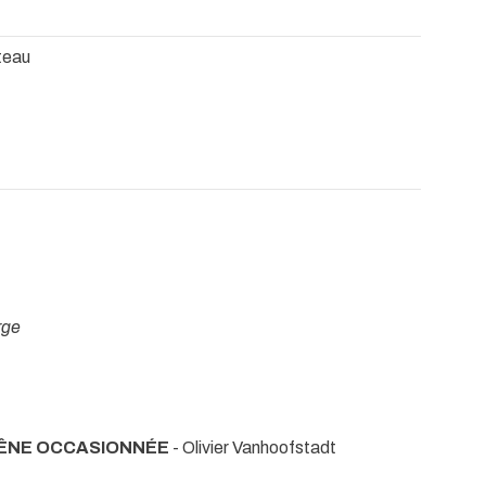
teau
rge
GÊNE OCCASIONNÉE
- Olivier Vanhoofstadt