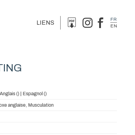
FR
LIENS
EN
TING
 Anglais () | Espagnol ()
oxe anglaise, Musculation